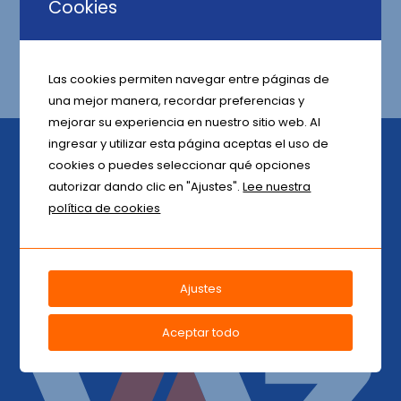
Cookies
CONDICIONES GENERALES
PÓLIZA DE RIESGO DE MONTAJE
Las cookies permiten navegar entre páginas de
una mejor manera, recordar preferencias y
mejorar su experiencia en nuestro sitio web. Al
ingresar y utilizar esta página aceptas el uso de
cookies o puedes seleccionar qué opciones
autorizar dando clic en "Ajustes".
Lee nuestra
VazSeguros
inicio sus actividades el 10 de febrero del 2003, desde
política de cookies
entonces nuestro principal objetivo es la satisfacción de nuestros
clientes, asesores de seguros y colaboradores, basados en un
servicio ágil, flexible y personalizado.
Ajustes
Aceptar todo