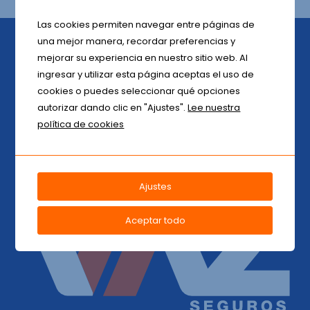
Las cookies permiten navegar entre páginas de
una mejor manera, recordar preferencias y
mejorar su experiencia en nuestro sitio web. Al
ingresar y utilizar esta página aceptas el uso de
VazSeguros
inicio sus actividades el 10 de febrero del 2003, desde
cookies o puedes seleccionar qué opciones
entonces nuestro principal objetivo es la satisfacción de nuestros
autorizar dando clic en "Ajustes".
Lee nuestra
clientes, asesores de seguros y colaboradores, basados en un
política de cookies
servicio ágil, flexible y personalizado.
Ajustes
Aceptar todo