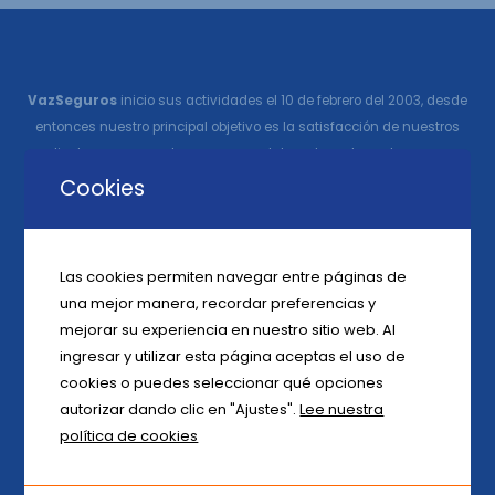
VazSeguros
inicio sus actividades el 10 de febrero del 2003, desde
entonces nuestro principal objetivo es la satisfacción de nuestros
clientes, asesores de seguros y colaboradores, basados en un
servicio ágil, flexible y personalizado.
Cookies
Las cookies permiten navegar entre páginas de
una mejor manera, recordar preferencias y
mejorar su experiencia en nuestro sitio web. Al
ingresar y utilizar esta página aceptas el uso de
cookies o puedes seleccionar qué opciones
autorizar dando clic en "Ajustes".
Lee nuestra
política de cookies