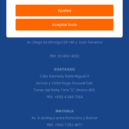
CUENCA
Ajustes
Av. Ordoñez Lasso Edificio La Castellana.
PBX: +593 7 415 1670
Aceptar todo
QUITO
Av. Diego de Almagro E8-143 y Juan Severino
PBX: 02 450-4292
GUAYAQUIL
Cdla. Kennedy Norte Miguel H.
Alcívar y Víctor Hugo Sicouret Edif.
Torres del Norte, Torre "A", Oficina 405.
PBX: +593 4 268 7254
MACHALA
Av. 9 de Mayo entre Pichincha y Bolívar
PBX: +593 7 292 4877