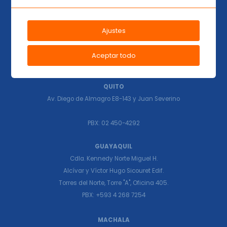
Ajustes
CUENCA
Av. Ordoñez Lasso Edificio La Castellana.
Aceptar todo
PBX: +593 7 415 1670
QUITO
Av. Diego de Almagro E8-143 y Juan Severino
PBX: 02 450-4292
GUAYAQUIL
Cdla. Kennedy Norte Miguel H.
Alcívar y Víctor Hugo Sicouret Edif.
Torres del Norte, Torre "A", Oficina 405.
PBX: +593 4 268 7254
MACHALA