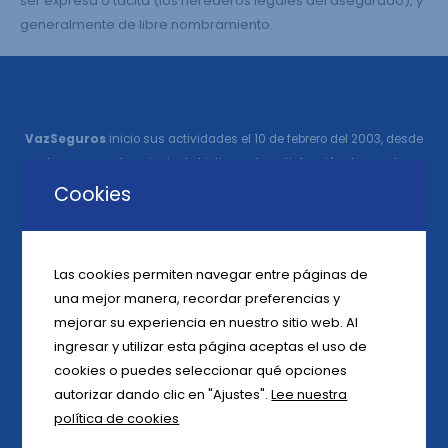
ser expresa o tácita (los herederos legales del asegurado), y
generalmente de libre nombramiento.
VazSeguros
inicio sus actividades el 10 de febrero del 2003, desde
entonces nuestro principal objetivo es la satisfacción de nuestros
clientes, asesores de seguros y colaboradores, basados en un
Cookies
servicio ágil, flexible y personalizado.
Las cookies permiten navegar entre páginas de
una mejor manera, recordar preferencias y
mejorar su experiencia en nuestro sitio web. Al
ingresar y utilizar esta página aceptas el uso de
cookies o puedes seleccionar qué opciones
autorizar dando clic en "Ajustes".
Lee nuestra
política de cookies