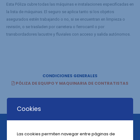
Esta Póliza cubre todas las máquinas e instalaciones especificadas en
la lista de máquinas. El seguro se aplica tanto si los objetos
asegurados estén trabajando o no, si se encuentran en limpieza o
revisión, o se trasladen por carretera o ferrocarril o por
transbordadores lacustre y fluviales con acceso y salida autónomos.
CONDICIONES GENERALES
PÓLIZA DE EQUIPO Y MAQUINARIA DE CONTRATISTAS
Cookies
Las cookies permiten navegar entre páginas de
VazSeguros
inicio sus actividades el 10 de febrero del 2003, desde