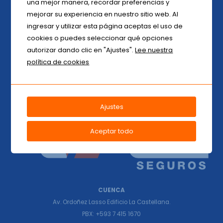
una mejor manera, recordar preferencias y
entonces nuestro principal objetivo es la satisfacción de nuestros
mejorar su experiencia en nuestro sitio web. Al
clientes, asesores de seguros y colaboradores, basados en un
ingresar y utilizar esta página aceptas el uso de
servicio ágil, flexible y personalizado.
cookies o puedes seleccionar qué opciones
autorizar dando clic en "Ajustes".
Lee nuestra
política de cookies
Ajustes
Aceptar todo
CUENCA
Av. Ordoñez Lasso Edificio La Castellana.
PBX: +593 7 415 1670